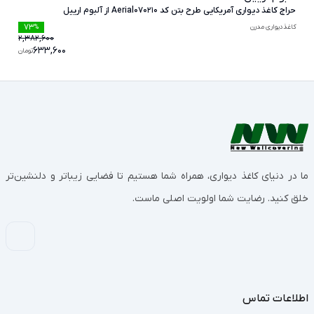
حراج کاغذ دیواری آمریکایی طرح بتن کد Aerial070210 از آلبوم ارییل
73
کاغذدیواری مدرن
%
2,382,600
633,600
تومان
ما در دنیای کاغذ دیواری، همراه شما هستیم تا فضایی زیباتر و دلنشین‌تر
خلق کنید. رضایت شما اولویت اصلی ماست.
اطلاعات تماس