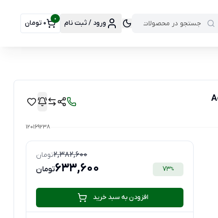
0
ورود / ثبت نام
0 تومان
120169238
2,382,600
تومان
633,600
73
تومان
%
افزودن به سبد خرید