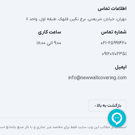
اطلاعات تماس
تهران، خیابان شریعتی، برج نگین قلهک، طبقه اول، واحد 11
شماره تماس
ساعت کاری
021-25991420
9:00 الی 18:00
09120702351
ایمیل
info@newwallcovering.com
بازگشت به بالا
استفاده از مطالب این وب سایت فقط برای مقاصد غیر تجاری و با ذکر منبع بلامانع ا