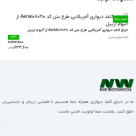
فروش ویژه!
حراج کاغذ دیواری آمریکایی طرح بتن کد Aerial070210 از آلبوم ارییل
73
کاغذدیواری مدرن
%
2,382,600
633,600
تومان
ما در دنیای کاغذ دیواری، همراه شما هستیم تا فضایی زیباتر و دلنشین‌تر
خلق کنید. رضایت شما اولویت اصلی ماست.