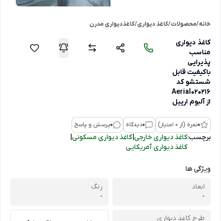
خانه
/
محصولات
/
کاغذ دیواری
/
کاغذدیواری مدرن
کاغذ دیواری
مناسب
پذیرایی
باکیفیت قابل
شستشو کد
Aerial020216
از آلبوم ارییل
0
نمره (از 0 امتیاز)
0
دیدگاه
0
پرسش و پاسخ
برچسب:
کاغذ دیواری خارجی
|
کاغذ دیواری مسکونی
|
کاغذ دیواری آمریکایی
ویژگی ها
ابعاد
رنگ
-
-
طرح کاغذ دیواری