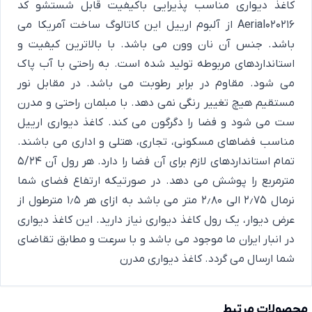
کاغذ دیواری مناسب پذیرایی باکیفیت قابل شستشو کد
Aerial020216 از آلبوم ارییل این کاتالوگ ساخت آمریکا می
باشد. جنس آن نان وون می باشد. با بالاترین کیفیت و
استانداردهای مربوطه تولید شده است. به راحتی با آب پاک
می شود. مقاوم در برابر رطوبت می باشد. در مقابل نور
مستقیم هیچ تغییر رنگی نمی دهد. با مبلمان راحتی و مدرن
ست می شود و فضا را دگرگون می کند. کاغذ دیواری ارییل
مناسب فضاهای مسکونی، تجاری، هتلی و اداری می باشند.
تمام استانداردهای لازم برای آن فضا را دارد. هر رول آن 5/24
مترمربع را پوشش می دهد. در صورتیکه ارتفاع فضای شما
نرمال 2٫75 الی 2٫80 متر می باشد به ازای هر 1٫5 مترطول از
عرض دیوار، یک رول کاغذ دیواری نیاز دارید. این کاغذ دیواری
در انبار ایران ما موجود می باشد و با سرعت و مطابق تقاضای
شما ارسال می گردد.
کاغذ دیواری مدرن
محصولات مرتبط