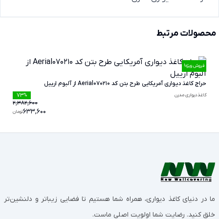
محصولات مرتبط
فروش ویژه!
حراج کاغذ دیواری آمریکایی طرح بتن کد Aerial070210 از آلبوم ارییل
73
کاغذدیواری مدرن
%
2,382,600
633,600
تومان
ما در دنیای کاغذ دیواری، همراه شما هستیم تا فضایی زیباتر و دلنشین‌تر
خلق کنید. رضایت شما اولویت اصلی ماست.