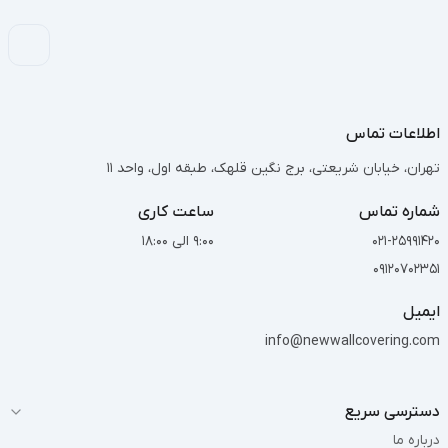
اطلاعات تماس
تهران، خیابان شریعتی، برج نگین قلهک، طبقه اول، واحد 11
شماره تماس
ساعت کاری
021-25991420
9:00 الی 18:00
09120702351
ایمیل
info@newwallcovering.com
دسترسی سریع
درباره ما