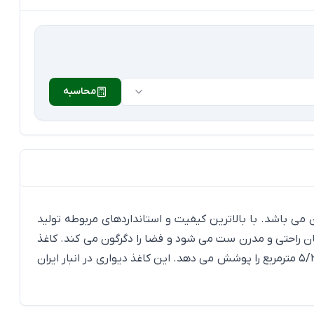
محاسبه
اخت آمریکا می باشد. جنس آن نان وون می باشد. با بالاترین کیفیت و استانداردهای مربوطه تولید
ان راحتی و مدرن ست می شود و فضا را دگرگون می کند. کاغذ
دیواری ارییل مناسب فضاهای مسکونی، تجاری، هتلی و اداری می باشند. تمام استانداردهای لازم برای آن فضا را دارد. هر رول آن 5/24 مترمربع را پوشش می دهد. این کاغذ دیواری در انبار ایران