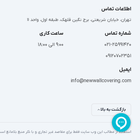
اطلاعات تماس
تهران، خیابان شریعتی، برج نگین قلهک، طبقه اول، واحد 11
شماره تماس
ساعت کاری
021-25991420
9:00 الی 18:00
09120702351
ایمیل
info@newwallcovering.com
بازگشت به بالا
استفاده از مطالب این وب سایت فقط برای مقاصد غیر تجاری و با ذکر منبع بلامانع ا