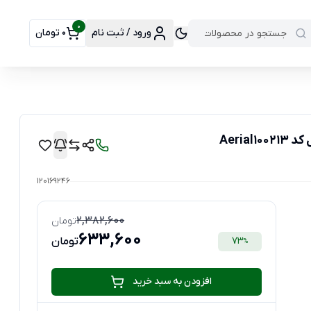
0
ورود / ثبت نام
0 تومان
Aeri
120169246
2,382,600
تومان
633,600
73
تومان
%
افزودن به سبد خرید