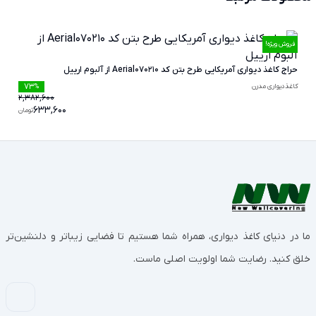
فروش ویژه!
حراج کاغذ دیواری آمریکایی طرح بتن کد Aerial070210 از آلبوم ارییل
73
کاغذدیواری مدرن
%
2,382,600
633,600
تومان
ما در دنیای کاغذ دیواری، همراه شما هستیم تا فضایی زیباتر و دلنشین‌تر
خلق کنید. رضایت شما اولویت اصلی ماست.