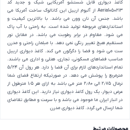
کاغذ دیواری قابل شستشو آمریکایی شیک و جدید کد
Aerial050213 از آلبوم ارییل این کاتالوگ ساخت آمریکا می
باشد. جنس آن نان وون می باشد. با بالاترین کیفیت و
استانداردهای مربوطه تولید شده است. به راحتی با آب پاک
می شود. مقاوم در برابر رطوبت می باشد. در مقابل نور
مستقیم هیچ تغییر رنگی نمی دهد. با مبلمان راحتی و مدرن
ست می شود و فضا را دگرگون می کند. کاغذ دیواری ارییل
مناسب فضاهای مسکونی، تجاری، هتلی و اداری می باشند.
تمام استانداردهای لازم برای آن فضا را دارد. هر رول آن 5/24
مترمربع را پوشش می دهد. در صورتیکه ارتفاع فضای شما
نرمال 2٫75 الی 2٫80 متر می باشد به ازای هر 1٫5 مترطول از
عرض دیوار، یک رول کاغذ دیواری نیاز دارید. این کاغذ دیواری
در انبار ایران ما موجود می باشد و با سرعت و مطابق تقاضای
شما ارسال می گردد.
کاغذ دیواری مدرن
محصولات مرتبط