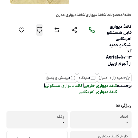
خانه
/
محصولات
/
کاغذ دیواری
/
کاغذدیواری مدرن
کاغذ دیواری
قابل شستشو
آمریکایی
شیک و جدید
کد
Aerial050213
از آلبوم ارییل
0
نمره (از 0 امتیاز)
0
دیدگاه
0
پرسش و پاسخ
برچسب:
کاغذ دیواری خارجی
|
کاغذ دیواری مسکونی
|
کاغذ دیواری آمریکایی
ویژگی ها
ابعاد
رنگ
-
-
طرح کاغذ دیواری