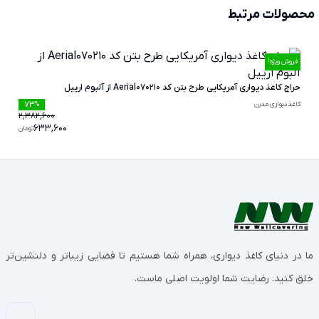
محصولات مرتبط
فروش ویژه!
حراج کاغذ دیواری آمریکایی طرح بتن کد Aerial070210 از آلبوم ارییل
73
کاغذدیواری مدرن
%
2,382,600
633,600
تومان
ما در دنیای کاغذ دیواری، همراه شما هستیم تا فضایی زیباتر و دلنشین‌تر
خلق کنید. رضایت شما اولویت اصلی ماست.