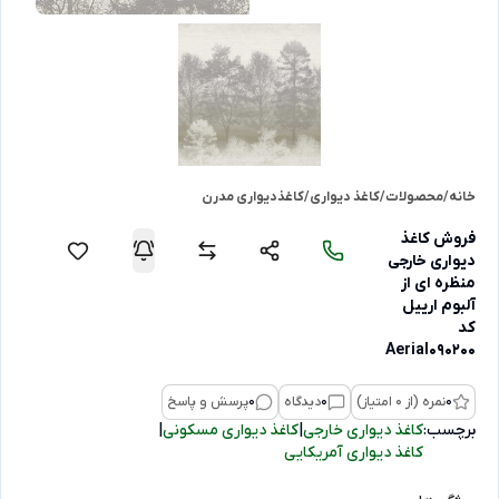
خانه
/
محصولات
/
کاغذ دیواری
/
کاغذدیواری مدرن
فروش کاغذ
دیواری خارجی
منظره ای از
آلبوم ارییل
کد
Aerial090200
0
نمره (از 0 امتیاز)
0
دیدگاه
0
پرسش و پاسخ
برچسب:
کاغذ دیواری خارجی
|
کاغذ دیواری مسکونی
|
کاغذ دیواری آمریکایی