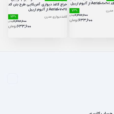
بوم ارییل
حراج کاغذ دیواری آمریکایی طرح بتن کد
Aerial070211 از آلبوم ارییل
73
 مدرن
%
2,382,600
تومان
73
کاغذدیواری مدرن
%
633,600
تومان
2,382,600
تومان
633,600
تومان
حساب کاربری