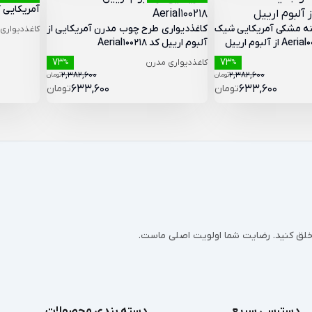
آمریکایی کد Aerial080201 از آل
ینه مشکی آمریکایی شیک
کاغذدیواری طرح چوب مدرن آمریکایی از
کاغذدیواری
آلبوم ارییل کد Aerial100218
73
73
کاغذدیواری مدرن
%
%
2,382,600
2,382,600
تومان
تومان
633,600
تومان
633,600
تومان
ر خلق کنید. رضایت شما اولویت اصلی ماست.
دسترسی سریع
دسته بندی محصولات