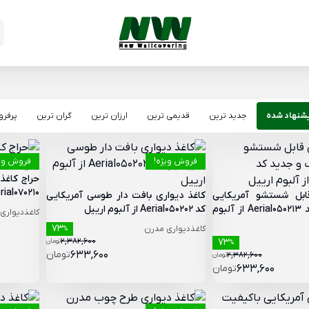
شنهاد شده
جدید ترین
قدیمی ترین
ارزان ترین
گران ترین
پرفر
فروش ویژه!
فروش ویژ
حراج کاغذ
Aerial070210 از آلبوم
ابل شستشو آمریکایی
کاغذ دیواری بافت دار طوسی آمریکایی
شیک و جدید کد Aerial050213 از آلبوم
کد Aerial050202 از آلبوم ارییل
کاغذدیواری
73
کاغذدیواری مدرن
%
2,382,600
73
تومان
%
633,600
تومان
2,382,600
تومان
633,600
تومان