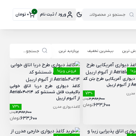
0
ورود / ثبت نام
0 تومان
وش ترین
بیشترین تخفیف
پربازدید ترین
ه!
فروش ویژه!
 دیواری آمریکایی طرح بتن کد
 ارییل
کاغذ دیواری طرح دریا اتاق خوابی
باکیفیت قابل شستشو کد Aerial040214
73
 مدرن
%
از آلبوم ارییل
2,382,600
تومان
633,600
تومان
73
کاغذدیواری مدرن
%
2,382,600
تومان
633,600
تومان