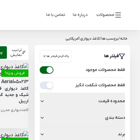
محصولات
درباره ما
تماس با ما
خانه
/
برچسب ها
/
کاغذ دیواری آمریکایی
ترتیب
پی
نمایش:
فیلتر ها
پاک کردن فیلتر ها
فقط محصولات موجود
فروش ویژه!
فقط محصولات شگفت انگیز
کاغذ دیواری ق
محدوده قیمت
ارییل
کاغذدیواری مدرن
دسته بندی
برند