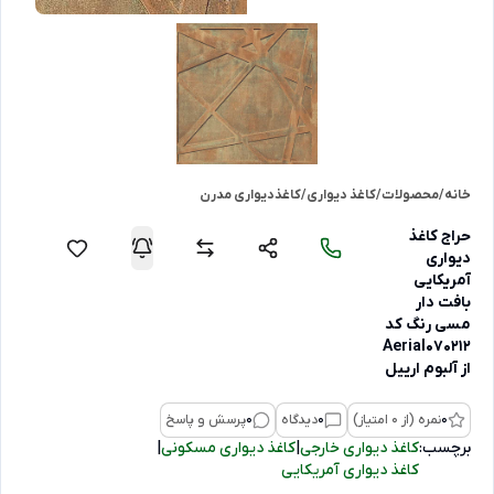
خانه
/
محصولات
/
کاغذ دیواری
/
کاغذدیواری مدرن
حراج کاغذ
دیواری
آمریکایی
بافت دار
مسی رنگ کد
Aerial070212
از آلبوم ارییل
0
نمره (از 0 امتیاز)
0
دیدگاه
0
پرسش و پاسخ
برچسب:
کاغذ دیواری خارجی
|
کاغذ دیواری مسکونی
|
کاغذ دیواری آمریکایی