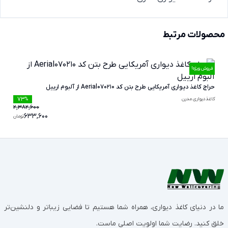
محصولات مرتبط
فروش ویژه!
حراج کاغذ دیواری آمریکایی طرح بتن کد Aerial070210 از آلبوم ارییل
73
کاغذدیواری مدرن
%
2,382,600
633,600
تومان
ما در دنیای کاغذ دیواری، همراه شما هستیم تا فضایی زیباتر و دلنشین‌تر
خلق کنید. رضایت شما اولویت اصلی ماست.