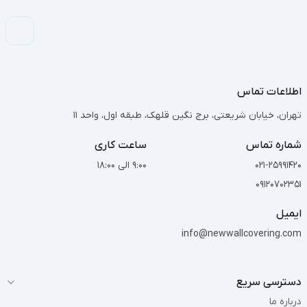
اطلاعات تماس
تهران، خیابان شریعتی، برج نگین قلهک، طبقه اول، واحد 11
شماره تماس
ساعت کاری
021-25991420
9:00 الی 18:00
09120702351
ایمیل
info@newwallcovering.com
دسترسی سریع
درباره ما