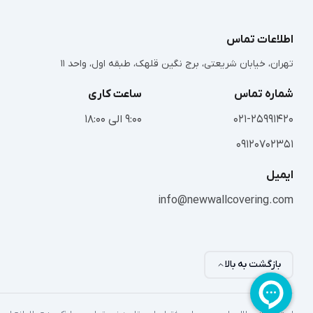
اطلاعات تماس
تهران، خیابان شریعتی، برج نگین قلهک، طبقه اول، واحد 11
شماره تماس
ساعت کاری
021-25991420
9:00 الی 18:00
09120702351
ایمیل
info@newwallcovering.com
بازگشت به بالا