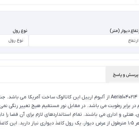
تفاع دیوار (متر)
نوع رول
نوع رول
پرسش و پاسخ
کاغذ دیواری طرح دریا اتاق خوابی باکیفیت قابل شستشو کد Aerial040214 از آلبوم ارییل 
در برابر رطوبت می باشد. در مقابل نور مستقیم هیچ تغییر رنگی نمی
ارتفاع فضای شما نرمال 2٫75 الی 2٫80 متر می باشد به ازای هر 1٫5 مترطول از عرض دیوار، یک رول ک