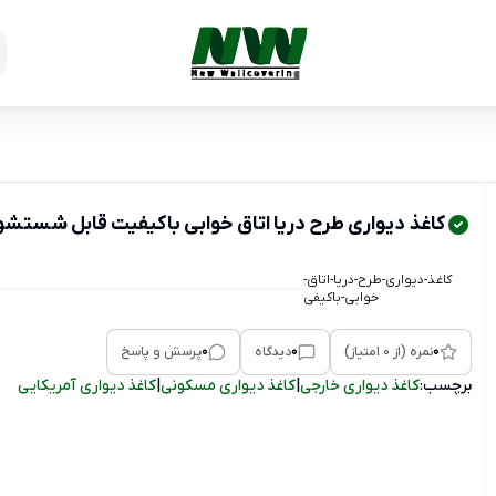
کاغذ دیواری طرح دریا اتاق خوابی باکیفیت قابل شستشو کد Aerial040214 از آلبوم 
کاغذ-دیواری-طرح-دریا-اتاق-
خوابی-باکیفی
0
0
0
نمره (از 0 امتیاز)
دیدگاه
پرسش و پاسخ
برچسب:
کاغذ دیواری خارجی
|
کاغذ دیواری مسکونی
|
کاغذ دیواری آمریکایی