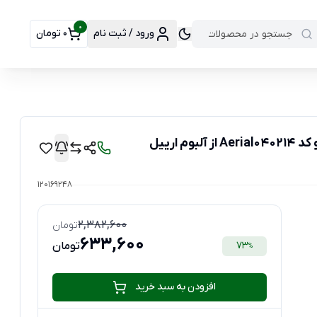
0
ورود / ثبت نام
0 تومان
ارییل
120169248
2,382,600
تومان
633,600
73
تومان
%
افزودن به سبد خرید