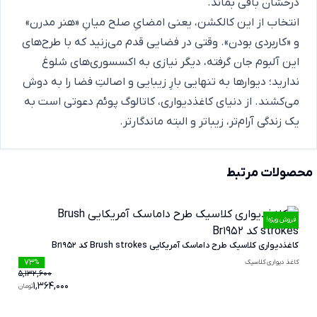
درخشان باقی بماند.
انتخاب از این کالکشن، یعنی امضایِ صلح میانِ «هنر مدرن»
و «کاربردی بودن». وقتی در فضایی قدم می‌زنید که با طرح‌های
این آلبوم جان گرفته، دیگر نیازی به اکسسوری‌های شلوغ
ندارید؛ دیوارها به تنهایی بارِ زیبایی و اصالتِ فضا را به دوش
می‌کشند. از دنیای کاغذدیواری، کاتالوگ پوئم دعوتی است به
یک زندگی آرام‌تر، زیباتر و البته ماندگارتر.
محصولات مرتبط
فروش ویژه!
کاغذدیواری کلاسیک طرح داماسک آمریکایی Brush strokes کد Br1952
73
کاغذ دیواری کلاسیک
%
5,132,600
1,364,000
تومان