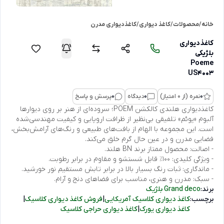
خانه
/
محصولات
/
کاغذ دیواری
/
کاغذدیواری مدرن
کاغذدیواری
بلژیکی
Poeme
US4003
0
نمره (از 0 امتیاز)
0
دیدگاه
0
پرسش و پاسخ
کاغذدیواری هلندی کالکشن POEM؛ سروده‌ای از هنر بر روی دیوارها
آلبوم «پوئم» تلفیقی بی‌نظیر از ظرافت اروپایی و کیفیت مهندسی‌شده
است. این مجموعه با الهام از بافت‌های طبیعی و رنگ‌های آرامش‌بخش،
فضایی مدرن و در عین حال گرم خلق می‌کند.
- اصالت: محصول ممتاز برند BN هلند.
- ویژگی کلیدی: ۱۰۰٪ قابل شستشو و مقاوم در برابر رطوبت.
- ماندگاری: ثبات رنگ بسیار بالا در برابر تابش مستقیم نور خورشید.
- سبک: مدرن و هنری، مناسب برای فضاهای دنج و آرام.
برند:
Grand deco بلژیک
برچسب:
کاغذ دیواری کلاسیک آمریکایی
|
فروش کاغذ دیواری کلاسیک
|
کاغذ دیواری یورک
|
کاغذ دیواری حراجی کلاسیک