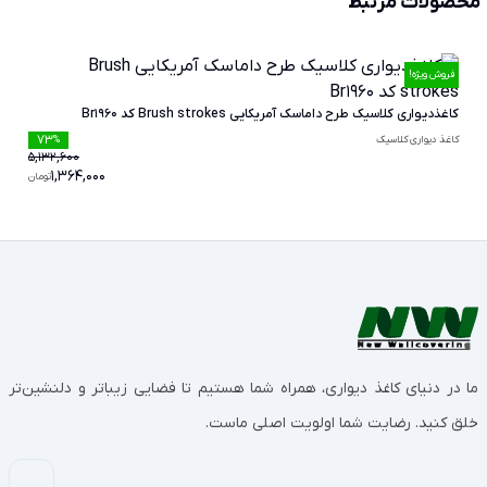
محصولات مرتبط
فروش ویژه!
کاغذدیواری کلاسیک طرح داماسک آمریکایی Brush strokes کد Br1960
73
کاغذ دیواری کلاسیک
%
5,132,600
1,364,000
تومان
ما در دنیای کاغذ دیواری، همراه شما هستیم تا فضایی زیباتر و دلنشین‌تر
خلق کنید. رضایت شما اولویت اصلی ماست.