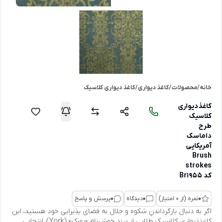
خانه
/
محصولات
/
کاغذ دیواری
/
کاغذ دیواری کلاسیک
کاغذدیواری
کلاسیک
طرح
داماسک
آمریکایی
Brush
strokes
کد Br1955
0
نمره (از 0 امتیاز)
0
دیدگاه
0
پرسش و پاسخ
اگر به دنبال بازگرداندنِ شکوه و جلال به فضای پذیرایی خود هستید، این
کاغذدیواری کلاسیک طلایی از برند خوش‌نام «یورک» (York)، انتخابی