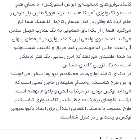
کاغذدیواری‌های مجموعه‌ی «براش استورکس»، داستانِ هنرِ
دست و تکنولوژیِ آمریکا هستند. برند «یورک» این بار طرحی را
خلق کرده که وقتی در کنار مبلمان تاج‌دار کلاسیک شما قرار
می‌گیرد، فضا را از یک اتاق معمولی به یک عمارتِ مجلل تبدیل
می‌کند. اما جادوی واقعی این کاغذدیواری در لایه‌های پنهان
آن است؛ جایی که مهندسی ضد حریق و قابلیت شست‌وشو
به شما اطمینان می‌دهد که این زیبایی، یک هنرِ ماندگار
است، نه یک تزیینِ کاغذیِ حساس.
در «دنیای کاغذدیواری»، ما معتقدیم دیوارها سخن می‌گویند؛
و این طرح کلاسیک، روایت‌گرِ سلیقه‌ی خاصِ کسی است که
می‌داند لوکس بودن، در جزئیاتِ ایمن و بادوام نهفته است.
ترکیب الگوهای پرجزئیات و ظریف در کاغذدیواری کلاسیک با
طرح محبوب داماسک، انتخابی ایده‌آل برای ایجاد دکوراسیونی
لوکس و چشم‌نواز در منزل شماست.