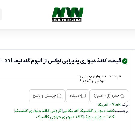
قیمت کاغذ دیواری پذیرایی لوکس از آلبوم گلدلیف Gold Leaf کد GF0716/NEW YORK
قیمت-کاغذ-دیواری-پذیرایی-
لوکس-از-آلبوم-2
0
0
0
نمره (از 0 امتیاز)
دیدگاه
پرسش و پاسخ
برند:
York - آمریکا
برچسب:
کاغذ دیواری کلاسیک آمریکایی
|
فروش کاغذ دیواری کلاسیک
|
کاغذ دیواری یورک
|
کاغذ دیواری حراجی کلاسیک