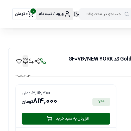
0
ورود / ثبت نام
0 تومان
120150403
3,116,300
تومان
814,000
74
تومان
%
افزودن به سبد خرید