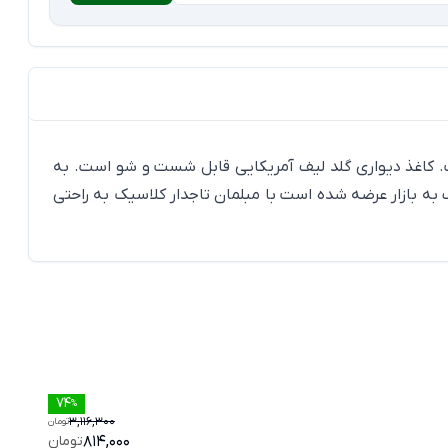
GF071 گلد لیف نمادی از لوکس و مجلل بودن است. کاغذ دیواری گلد لیف آمریکایی قابل شست و شو است. به
 به بازار عرضه شده است با مبلمان تاجدار کلاسیک به راحتی
کاغ
74
کا
%
3,116,300
تومان
814,000
تومان