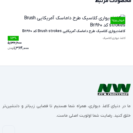
محصولات مرتبط
فروش ویژه!
کاغذدیواری کلاسیک طرح داماسک آمریکایی Brush strokes کد Br1960
73
کاغذ دیواری کلاسیک
%
5,132,600
1,364,000
تومان
ما در دنیای کاغذ دیواری، همراه شما هستیم تا فضایی زیباتر و دلنشین‌تر
خلق کنید. رضایت شما اولویت اصلی ماست.