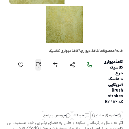
خانه
/
محصولات
/
کاغذ دیواری
/
کاغذ دیواری کلاسیک
کاغذدیواری
کلاسیک
طرح
داماسک
آمریکایی
Brush
strokes
کد Br1952
0
نمره (از 0 امتیاز)
0
دیدگاه
0
پرسش و پاسخ
اگر به دنبال بازگرداندنِ شکوه و جلال به فضای پذیرایی خود هستید، این
کاغذدیواری کلاسیک طلایی از برند خوش‌نام «یورک» (York)، انتخابی