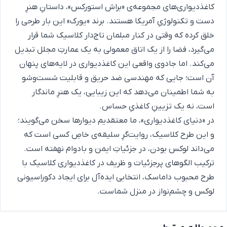
کاغذدیواری‌های مجموعه‌ی «براش استورکس»، داستانِ هنرِ
دست و تکنولوژیِ آمریکا هستند. برند «یورک» این بار طرحی را
خلق کرده که وقتی در کنار مبلمان تاج‌دار کلاسیک شما قرار
می‌گیرد، فضا را از یک اتاق معمولی به یک عمارتِ مجلل تبدیل
می‌کند. اما جادوی واقعی این کاغذدیواری در لایه‌های پنهان
آن است؛ جایی که مهندسی ضد حریق و قابلیت شست‌وشو
به شما اطمینان می‌دهد که این زیبایی، یک هنرِ ماندگار
است، نه یک تزیینِ کاغذیِ حساس.
در «دنیای کاغذدیواری»، ما معتقدیم دیوارها سخن می‌گویند؛
و این طرح کلاسیک، روایت‌گرِ سلیقه‌ی خاصِ کسی است که
می‌داند لوکس بودن، در جزئیاتِ ایمن و بادوام نهفته است.
ترکیب الگوهای پرجزئیات و ظریف در کاغذدیواری کلاسیک با
طرح محبوب داماسک، انتخابی ایده‌آل برای ایجاد دکوراسیونی
لوکس و چشم‌نواز در منزل شماست.