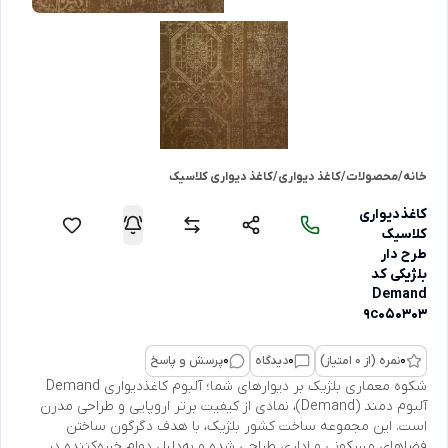
خانه
/
محصولات
/
کاغذ دیواری
/
کاغذ دیواری کلاسیک
کاغذدیواری
کلاسیک
طرح دار
بلژیکی کد
Demand
9c050303
0
نمره (از 0 امتیاز)
0
دیدگاه
0
پرسش و پاسخ
شکوه معماری بلژیک بر دیوارهای شما؛ آلبوم کاغذدیواری Demand
آلبوم دمند (Demand)، نمادی از کیفیت برتر اروپایی و طراحی مدرن
است. این مجموعه ساخت کشور بلژیک، با هدف دگرگون ساختن
فضاهای مسکونی و اداری طراحی شده و به‌دلیل دوام خیره‌کننده در