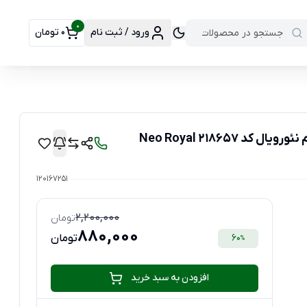
0
ورود / ثبت نام
0 تومان
120167251
2,200,000
تومان
880,000
60
تومان
%
افزودن به سبد خرید