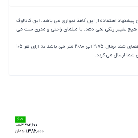
Neo Royal  اگر مبلمانی کلاسیک در منزل دارید بهترین پیشنهاد استفاده از این کاغذ دیواری می باشد. این کاتالوگ
 هیچ تغییر رنگی نمی دهد. با مبلمان راحتی و مدرن ست می
می باشند. تمام استانداردهای لازم برای آن فضا را دارند. هر رول آن 5٫32 مترمربع را پوشش می دهد. در صورتیکه ارتفاع فضای شما نرمال 2٫75 الی 2٫80 متر می باشد به ازای هر 1٫5
ی شما ارسال می گردد.
کاغذ
60
%
3,482,600
تومان
کا
1,386,000
تومان