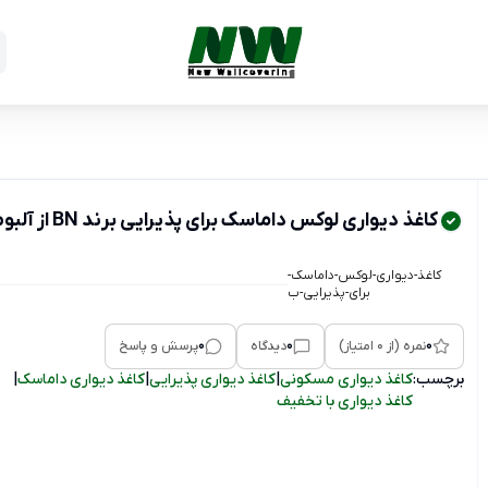
کاغذ دیواری لوکس داماسک برای پذیرایی برند BN از آلبوم نئورویال کد Neo Royal 218657
کاغذ-دیواری-لوکس-داماسک-
برای-پذیرایی-ب
0
0
0
نمره (از 0 امتیاز)
دیدگاه
پرسش و پاسخ
برچسب:
کاغذ دیواری مسکونی
|
کاغذ دیواری پذیرایی
|
کاغذ دیواری داماسک
|
کاغذ دیواری با تخفیف