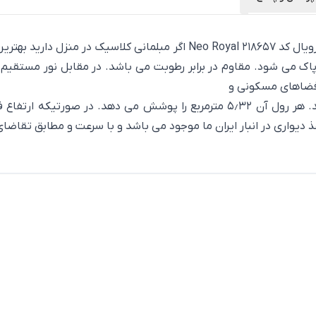
کاغذ دیواری لوکس داماسک برای پذیرایی برند BN از آلبوم نئورویال کد 218657
اک می شود. مقاوم در برابر رطوبت می باشد. در مقابل نور مستقیم
 فضاهای مسکونی و
غذ دیواری در انبار ایران ما موجود می باشد و با سرعت و مطابق تقاضا