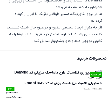
Demand با استانداردهای سخت‌گیرانه‌اش، امنیت و زیبایی را
همزمان به شما هدیه می‌دهد.
ما در نیووالکاورینگ، مسیر طولانی بلژیک تا ایران را کوتاه
کرده‌ایم.
اگر به دنبال ایجاد محیطی مدرن و در عین حال شیک هستید،
کاغذدیواری راه راه با خطوط منظم خود می‌تواند دیوارها را به
کانون توجهی متفاوت و چشم‌نواز تبدیل کند.
محصولات مرتبط
فروش ویژه!
کاغذدیواری کلاسیک طرح داماسک بلژیکی کد Demand 9c030603
60
کاغذ دیواری کلاسیک
%
2,200,000
880,000
تومان