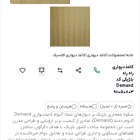
خانه
/
محصولات
/
کاغذ دیواری
/
کاغذ دیواری کلاسیک
کاغذدیواری
راه راه
بلژیکی کد
Demand
9c050803
0
نمره (از 0 امتیاز)
0
دیدگاه
0
پرسش و پاسخ
شکوه معماری بلژیک بر دیوارهای شما؛ آلبوم کاغذدیواری Demand
آلبوم دمند (Demand)، نمادی از کیفیت برتر اروپایی و طراحی مدرن
است. این مجموعه ساخت کشور بلژیک، با هدف دگرگون ساختن
فضاهای مسکونی و اداری طراحی شده و به‌دلیل دوام خیره‌کننده در
برابر رطوبت و ثبات رنگ در مقابل نور خورشید، انتخابی هوشمندانه برای