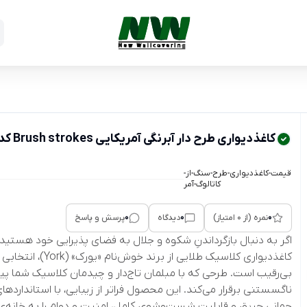
کاغذدیواری طرح دار آبرنگی آمریکایی Brush strokes کد Br1924
قیمت-کاغذدیواری-طرح-سنگ-از-
کاتالوگ-آمر
0
0
0
نمره (از 0 امتیاز)
دیدگاه
پرسش و پاسخ
اگر به دنبال بازگرداندنِ شکوه و جلال به فضای پذیرایی خود هستید،
کاغذدیواری کلاسیک طلایی از برند خوش‌نام «یورک» (York)، انتخابی
بی‌رقیب است. طرحی که با مبلمان تاج‌دار و چیدمان کلاسیک شما پی
ناگسستنی برقرار می‌کند. این محصول فراتر از زیبایی، با استانداردها
جهانی حریق و قابلیت شست‌وشوی کامل، امنیت و دوام را به خانه‌ی