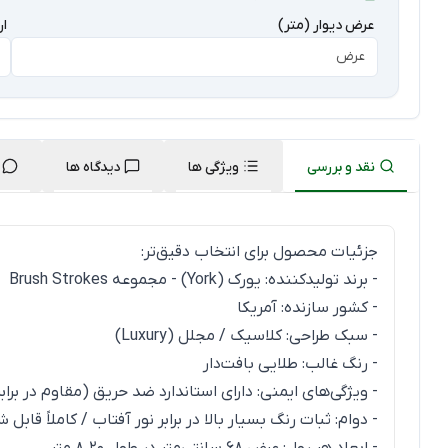
عرض دیوار (متر)
ار
نقد و بررسی
ویژگی ها
دیدگاه ها
جزئیات محصول برای انتخاب دقیق‌تر:
- برند تولیدکننده: یورک (York) - مجموعه Brush Strokes
- کشور سازنده: آمریکا
- سبک طراحی: کلاسیک / مجلل (Luxury)
- رنگ غالب: طلایی بافت‌دار
- ویژگی‌های ایمنی: دارای استاندارد ضد حریق (مقاوم در براب
- دوام: ثبات رنگ بسیار بالا در برابر نور آفتاب / کاملاً قاب
- ابعاد هر رول: عرض ۶۸ سانتی‌متر در طول ۸.۲۰ متر