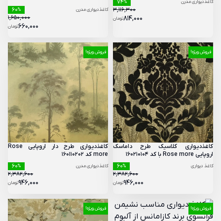
74
کاغذدیواری مدرن
%
60
3,116,300
کاغذدیواری مدرن
%
1,650,000
814,000
تومان
660,000
تومان
فروش ویژه!
فروش ویژه!
کاغذدیواری کلاسیک طرح داماسک
کاغذدیواری طرح دار اروپایی Rose
اروپایی Rose more با کد 160210104
more کد 160110202
60
60
کاغذ دیواری
%
کاغذدیواری مدرن
%
2,382,600
2,382,600
946,000
946,000
تومان
تومان
فروش ویژه!
فروش ویژه!