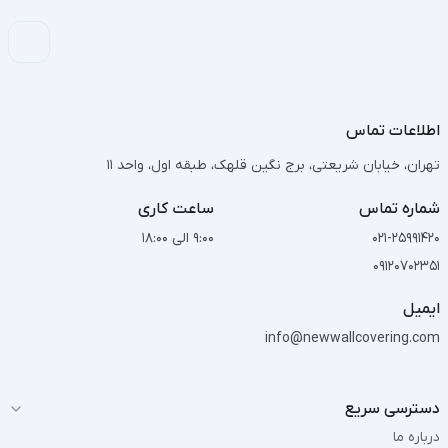
اطلاعات تماس
تهران، خیابان شریعتی، برج نگین قلهک، طبقه اول، واحد 11
شماره تماس
ساعت کاری
021-25991420
9:00 الی 18:00
09120702351
ایمیل
info@newwallcovering.com
دسترسی سریع
درباره ما