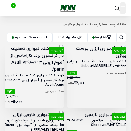
0
خانه
/
برچسب ها
/
قیمت کاغذ دیواری خارجی
فیلتر ها
پیشنهاد شده
فقط محصولات موجود
فروش ویژه!
فروش ویژه!
کاغذدیواری ساده بافت دار اروپایی
73161644 Lisboa/MARSEILLE
74
کاغذدیواری مدرن
%
خرید کاغذ دیواری تخفیف دار فرانسوی
3,116,300
برند کازامانس از آلبوم ازولی 72980923
814,000
تومان
Azuli /paris
74
کاغذدیواری مدرن
%
3,116,300
814,000
تومان
فروش ویژه!
فروش ویژه!
کاغذدیواری فرانسوی 73580274
کاغذ دیواری بافت دار تخفیف خورده برند
Shadows/MARSEILLE
bn پتینه هلندی از آلبوم بازار Bazar
219441/AMSTERDAM