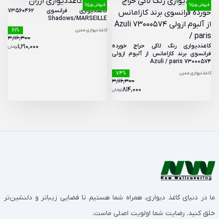
فروش ویژه!
فروش ویژه!
کاغذدیواری فرانسوی 73560462
Shadows/MARSEILLE
61
کاغذدیواری مدرن
%
3,116,300
کاغذدیواری رنگ لاکی حراج خورده
1,210,000
تومان
فرانسوی برند کازامانس از آلبوم ازولی
73000574 Azuli / paris
74
کاغذدیواری مدرن
%
3,116,300
814,000
تومان
ما در دنیای کاغذ دیواری، همراه شما هستیم تا فضایی زیباتر و دلنشین‌تر
خلق کنید. رضایت شما اولویت اصلی ماست.