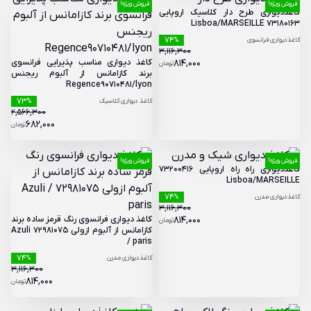
فروش ویژه!
فروش ویژه!
کاغذدیواری طرح دار کلاسیک اروپایی
73180163 Lisboa/MARSEILLE
74
کاغذدیواری فرانسوی
%
3,116,300
814,000
کاغذ دیواری مناسب پذیرایی فرانسوی
تومان
برند کازامانس از آلبوم ریجنس
Regence90710481/lyon
73
کاغذ دیواری کلاسیک
%
2,566,300
682,000
تومان
فروش ویژه!
فروش ویژه!
کاغذدیواری راه راه اروپایی 73200416
Lisboa/MARSEILLE
74
کاغذدیواری مدرن
%
3,116,300
814,000
کاغذ دیواری فرانسوی رنگ قرمز ساده برند
تومان
کازامانس از آلبوم ازولی 72981075 Azuli
/ paris
74
کاغذدیواری مدرن
%
3,116,300
814,000
تومان