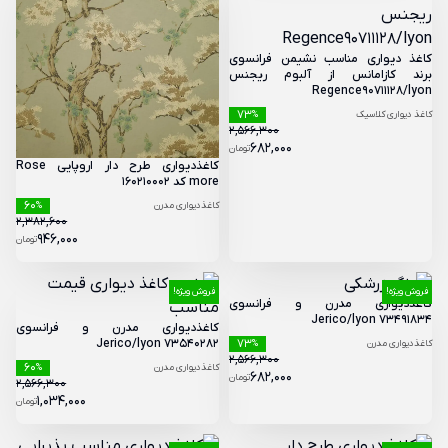
کاغذ دیواری مناسب نشیمن فرانسوی
برند کازامانس از آلبوم ریجنس
Regence90711128/lyon
73
کاغذ دیواری کلاسیک
%
2,566,300
682,000
تومان
کاغذدیواری طرح دار اروپایی Rose
more کد 160210002
60
کاغذدیواری مدرن
%
2,382,600
946,000
تومان
فروش ویژه!
فروش ویژه!
کاغذدیواری مدرن و فرانسوی
Jerico/lyon 73491834
کاغذدیواری مدرن و فرانسوی
Jerico/lyon 73540282
73
کاغذدیواری مدرن
%
2,566,300
60
کاغذدیواری مدرن
%
682,000
تومان
2,566,300
1,034,000
تومان