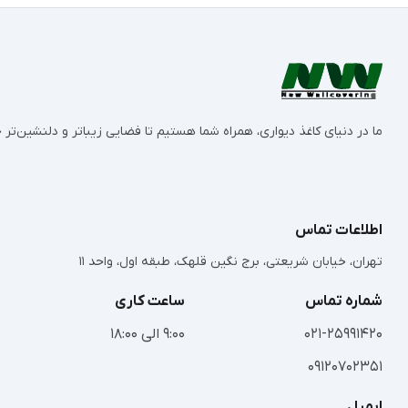
ما در دنیای کاغذ دیواری، همراه شما هستیم تا فضایی زیباتر و دلنشین‌ت
اطلاعات تماس
تهران، خیابان شریعتی، برج نگین قلهک، طبقه اول، واحد 11
شماره تماس
ساعت کاری
021-25991420
9:00 الی 18:00
09120702351
ایمیل