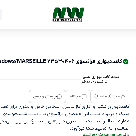
کاغذدیواری فرانسوی 73530406 Shadows/MARSEILLE
قیمت-کاغذ-دیواری-هتلی-
فرانسوی-برند-کاز
0
0
0
نمره (از 0 امتیاز)
دیدگاه
پرسش و پاسخ
کاغذدیواری هتلی و اداری کازامانس، انتخابی خاص و مدرن برای فضا
شیک و پرتردد است. این محصول فرانسوی با قابلیت شست‌وشوی ک
مقاومت بالا و نصب مناسب برای دیوارهای بلند، ترکیبی از زیبایی، دو
اصالت را به محیط شما می‌آورد.
برند:
Casamance - فرانسه