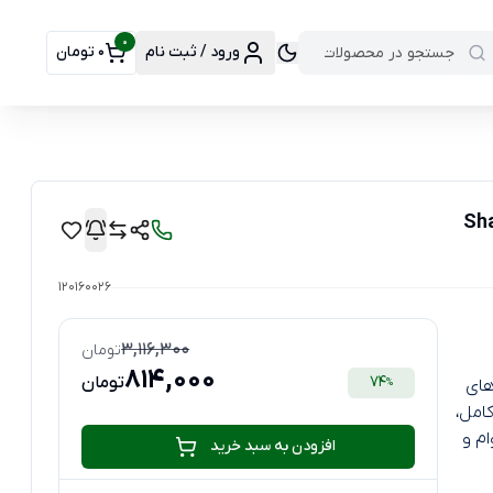
0
ورود / ثبت نام
0 تومان
120160026
3,116,300
تومان
814,000
74
تومان
های
%
امل،
ام و
افزودن به سبد خرید