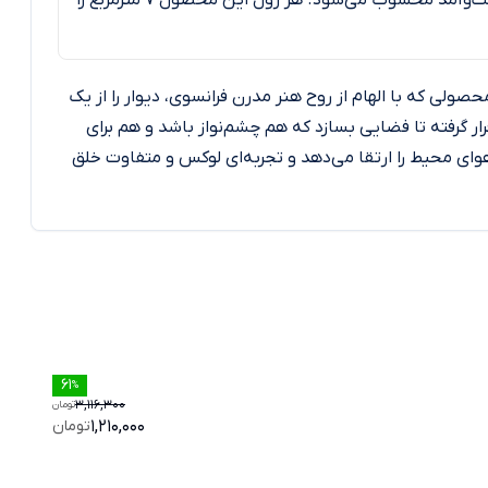
به‌راحتی با آب و ابر ملایم تمیز می‌شود. همچنین به دلیل مقاومت بالا در برابر سایش و تردد، گزینه‌ای ایده‌آل برای محیط‌های پررفت‌وآمد محسوب می‌شود. هر رول این محصول ۷ مترمربع را
ی که با الهام از روح هنر مدرن فرانسوی، دیوار را از یک
ر گرفته تا فضایی بسازد که هم چشم‌نواز باشد و هم برای
‌وهوای محیط را ارتقا می‌دهد و تجربه‌ای لوکس و متفاوت خلق
کاغ
61
کا
%
3,116,300
تومان
1,210,000
تومان