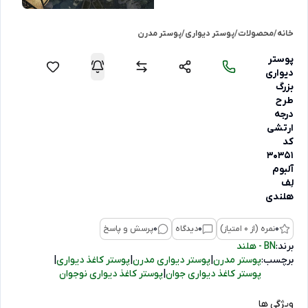
خانه
/
محصولات
/
پوستر دیواری
/
پوستر مدرن
پوستر
دیواری
بزرگ
طرح
درجه
ارتشی
کد
30351
آلبوم
لِف
هلندی
0
نمره (از 0 امتیاز)
0
دیدگاه
0
پرسش و پاسخ
برند:
BN - هلند
برچسب:
پوستر مدرن
|
پوستر دیواری مدرن
|
پوستر کاغذ دیواری
|
پوستر کاغذ دیواری جوان
|
پوستر کاغذ دیواری نوجوان
ویژگی ها