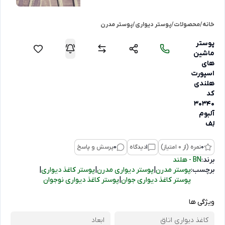
خانه
/
محصولات
/
پوستر دیواری
/
پوستر مدرن
پوستر
ماشین
های
اسپورت
هلندی
کد
30340
آلبوم
لِف
0
نمره (از 0 امتیاز)
1
دیدگاه
0
پرسش و پاسخ
برند:
BN - هلند
برچسب:
پوستر مدرن
|
پوستر دیواری مدرن
|
پوستر کاغذ دیواری
|
پوستر کاغذ دیواری جوان
|
پوستر کاغذ دیواری نوجوان
ویژگی ها
کاغذ دیواری اتاق
ابعاد