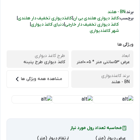
برند:
BN - هلند
برچسب:
کاغذ دیواری هلندی بی ان
|
کاغذدیواری تخفیف دار هلندی
|
کاغذ دیواری تخفیف دار خارجی
|
دنیای کاغذ دیواری
|
شهر کاغذدیواری
ویژگی ها
ابعاد
طرح کاغذ دیواری
عرض 53سانتی متر * 10.05متر
کاغذ دیواری طرح پتینه
برند کاغذدیواری
مشاهده همه ویژگی ها
BN - هلند
محاسبه تعداد رول مورد نیاز
عرض دیوار (متر)
ارتفاع دیوار (متر)