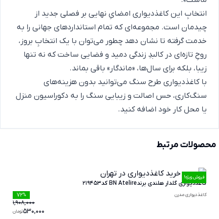
ماست».
انتخابِ این کاغذدیواری امضایِ نهایی بر فصلی جدید از
چیدمان است. مجموعه‌ای که تمام استانداردهای جهانی را به
خدمت گرفته تا نشان دهد چطور می‌توان با یک انتخابِ بروز،
روحِ تازه‌ای در کالبدِ زندگی دمید و فضایی ساخت که نه تنها
زیبا، بلکه برای سال‌ها، «ماندگار» باقی بماند.
با کاغذدیواری طرح سنگ می‌توانید بدون هزینه‌های
سنگ‌کاری، حس اصالت و زیبایی سنگ را به دکوراسیون منزل
یا محل کار خود اضافه کنید.
محصولات مرتبط
فروش ویژه!
کاغذدیواری گلدار هلندی برندBN Atelire کد219453
72
کاغذدیواری مدرن
%
1,908,000
530,000
تومان