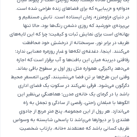
یک پوشش ساده نیست، بلکه روایتی است از پیوند میان
«دوام» و «زیبایی» که برای فضاهای زنده طراحی شده است.
در دنیای «راومترز»، زمان ایستاده است. تابشِ مستقیم و
بی‌پرده‌ی خورشید که روزی دشمنِ رنگ‌ها بود، حالا تنها
بهانه‌ای است برای نمایشِ ثبات و کیفیت؛ چرا که این لایه‌های
ظریف در برابر نور، سرسختانه از درخششِ خود محافظت
می‌کنند. اینجا، دغدغه‌ی لکه‌ها و غبارِ روزمره معنایی ندارد؛
رفاقتی دیرینه میانِ این بافت‌ها و آب برقرار است که اجازه
می‌دهد پاکیزگی، همواره مثل روزِ اول بر سطوح باقی بماند.
وقتی این طرح‌ها بر تنِ فضا می‌نشینند، گویی اتمسفرِ محیط
دگرگون می‌شود. فرقی نمی‌کند در سکوتِ یک فضای اداری
باشد یا در گرمای یک خانه‌ی مدرن؛ هماهنگیِ بی‌نظیرِ این
الگوها با مبلمانِ راحتی، رقصی از سادگی و تجمل به راه
می‌اندازد. هر رول از این مجموعه، پنج مترِ مربع از جادویِ
هلندی را بر دیوارها می‌پاشد تا پاسخی شایسته به وسواسِ
ظریفِ کسانی باشد که معتقدند «خانه، بازتابِ شخصیتِ