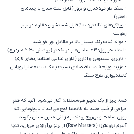
- کشور سازنده: هلند (برند معتبر BN)
- سبک طراحی: مدرن و بروز (قابل ست شدن با چیدمان
راحتی)
- ویژگی‌های نظافتی: ۱۰۰٪ قابل شستشو و مقاوم در برابر
رطوبت
- دوام: ثبات رنگ بسیار بالا در مقابل نور خورشید
- ابعاد هر رول: ۵۳ سانتی‌متر در ۱۰ متر (پوشش ۵.۳۰ مترمربع)
- کاربری:
مسکونی
و اداری (دارای تمامی استانداردهای لازم)
- مزیت ویژه:
قیمت اقتصادی
نسبت به کیفیت ممتاز اروپایی
کاغذدیواری طرح سنگ
همه چیز از یک تغییرِ هوشمندانه آغاز می‌شود؛ آنجا که هنرِ
طراحی از قلبِ هلند به خانه‌ها کوچ می‌کند تا دیوارهایی که
روزی صامت و بی‌روح بودند، به زبانی مدرن سخن بگویند.
آلبوم «راومترز» (Raw Matters) از برندِ پرآوازه‌ی «بی‌ان»، تنها