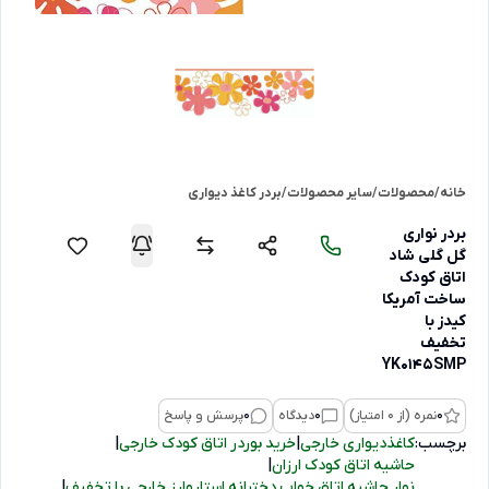
خانه
/
محصولات
/
سایر محصولات
/
بردر کاغذ دیواری
بردر نواری
گل گلی شاد
اتاق کودک
ساخت آمریکا
کیدز با
تخفیف
YK0145SMP
0
نمره (از 0 امتیاز)
0
دیدگاه
0
پرسش و پاسخ
برچسب:
کاغذدیواری خارجی
|
خرید بوردر اتاق کودک خارجی
|
حاشیه اتاق کودک ارزان
|
نوار حاشیه اتاق خواب دخترانه استاروارز خارجی با تخفیف
|