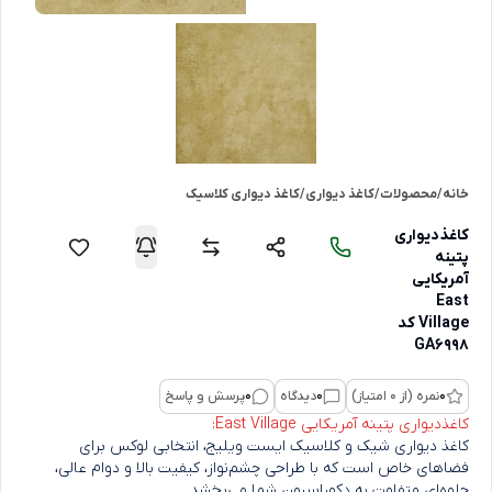
خانه
/
محصولات
/
کاغذ دیواری
/
کاغذ دیواری کلاسیک
کاغذدیواری
پتینه
آمریکایی
East
Village کد
GA6998
0
نمره (از 0 امتیاز)
0
دیدگاه
0
پرسش و پاسخ
کاغذدیواری پتینه آمریکایی East Village:
کاغذ دیواری شیک و کلاسیک ایست ویلیج، انتخابی لوکس برای
فضاهای خاص است که با طراحی چشم‌نواز، کیفیت بالا و دوام عالی،
جلوه‌ای متفاوت به دکوراسیون شما می‌بخشد.