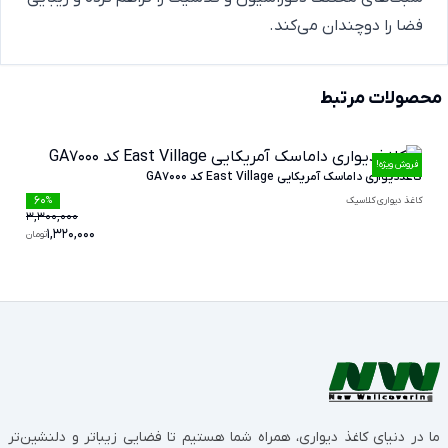
فضا را دوچندان می‌کند.
محصولات مرتبط
فروش ویژه!
کاغذدیواری داماسک آمریکایی East Village کد GA7000
60
کاغذ دیواری کلاسیک
%
3,300,000
1,320,000
تومان
ما در دنیای کاغذ دیواری، همراه شما هستیم تا فضایی زیباتر و دلنشین‌تر