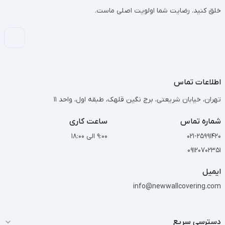
خلق کنید. رضایت شما اولویت اصلی ماست.
اطلاعات تماس
تهران، خیابان شریعتی، برج نگین قلهک، طبقه اول، واحد 11
شماره تماس
ساعت کاری
021-25991420
9:00 الی 18:00
09120702351
ایمیل
info@newwallcovering.com
دسترسی سریع