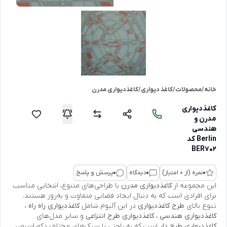
خانه
/
محصولات
/
کاغذ دیواری
/
کاغذدیواری مدرن
کاغذدیواری
مدرن و
هندسی
Berlin کد
BER702
0
نمره (از 0 امتیاز)
0
دیدگاه
0
پرسش و پاسخ
این مجموعه از
کاغذدیواری مدرن
با طراحی‌های متنوع، انتخابی مناسب
برای افرادی است که به دنبال ایجاد فضایی متفاوت و به‌روز هستند.
تنوع بالای
طرح کاغذدیواری
در این آلبوم شامل
کاغذدیواری راه راه
،
کاغذدیواری هندسی
،
کاغذدیواری طرح انتزاعی
و سایر مدل‌های
کاغذدیواری طرح دار
است که به راحتی با سبک‌های مختلف دکوراسیون