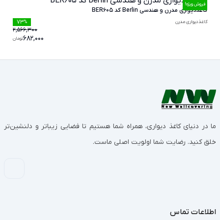
فروش ویژه!
کاغذدیواری مدرن و هندسی Berlin کد BER605
73
کاغذدیواری مدرن
%
2,566,300
682,000
تومان
ما در دنیای کاغذ دیواری، همراه شما هستیم تا فضایی زیباتر و دلنشین‌تر
خلق کنید. رضایت شما اولویت اصلی ماست.
اطلاعات تماس